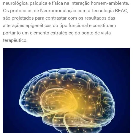
neurológica, psíquica e física na interação homem-ambiente.
Os protocolos de Neuromodulação com a Tecnologia REAC,
são projetados para contrastar com os resultados das
alterações epigenéticas do tipo funcional e constituem
portanto um elemento estratégico do ponto de vista
terapêutico.