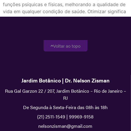
funções psíquicas e físicas, melhorando a qualidade de
vida em qualquer condição de saúde. Otimizar significa
fazer o melhor uso do que se tem disponível. Tudo com
segurança, associada às rápidas aplicações, sem dor e
livre […]
Voltar ao topo
Jardim Botânico | Dr. Nelson Zisman
Rua Gal Garzon 22 / 207, Jardim Botânico – Rio de Janeiro –
RJ
De Segunda à Sexta-Feira das 08h às 18h
(21) 2511-1549
|
99969-9158
nelsonzisman@gmail.com